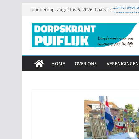
Ga
Laatste:
Zomeravondc
donderdag, augustus 6, 2026
naar
Zomerproje
Diamanten hu
de
Nieuwe speel
inhoud
Garagesale 
mee
HOME
OVER ONS
VERENIGINGEN