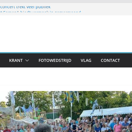
oncert trekt veel publiek
ct Samen1 biedt vermaak in zomermaand
welijk Frans en Cily van de Pol
toestellen op schoolplein ’t Geerke
klaar voor zondag: meer dan 80 adressen doen
KRANT
FOTOWEDSTRIJD
VLAG
CONTACT