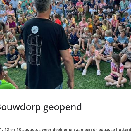
ks Bouwdorp geopend
 11, 12 en 13 augustus weer deelnemen aan een driedaagse huttenb