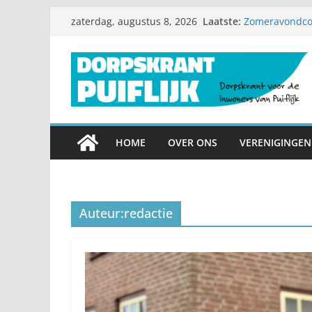
Ga
Laatste:
Zomeravondcon
zaterdag, augustus 8, 2026
naar
Zomerproject
Diamanten huwe
de
Nieuwe speelto
inhoud
Garagesale kl
mee
HOME
OVER ONS
VERENIGINGEN
Auteur:
redactie