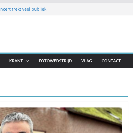
cert trekt veel publiek
 Samen1 biedt vermaak in zomermaand
lijk Frans en Cily van de Pol
estellen op schoolplein ’t Geerke
aar voor zondag: meer dan 80 adressen doen
KRANT
FOTOWEDSTRIJD
VLAG
CONTACT