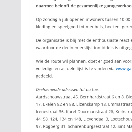
daarmee belooft de gezamenlijke garageverkoop
Op zondag 5 juli openen inwoners tussen 10.00 e
kleding en speelgoed tot meubels, boeken, geree
De organisatie is blij met de enthousiaste re
waardoor de deelnemerslijst inmiddels is uitgeg
Wie de route wil plannen, doet er goed aan voor
volledige en actuele lijst is te vinden via
www.gar
gedeeld.
Deelnemende adressen tot nu toe:
Aardschouwstraat 45, Bernhardstraat 6 en 8, Bi
17, Ekelen 82 en 88, Elzenskamp 18, Emmastraat
Irenestraat 36, Karel Doormanstraat 26, Kerkstra
44, 58, 124, 134 en 148, Lievendaal 3, Lootscho
97, Rogberg 31, Scharenburgsestraat 12, Sint Maa