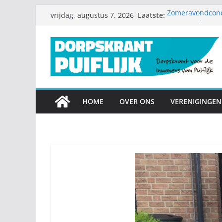
Ga
Laatste:
Zomeravondconce
vrijdag, augustus 7, 2026
naar
Zomerproject S
Diamanten huweli
de
Nieuwe speeltoes
inhoud
Garagesale klaa
mee
HOME
OVER ONS
VERENIGINGEN