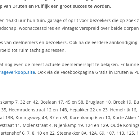
 van Druten en Puiflijk een groot succes te worden.
n 16.00 uur hun tuin, garage of oprit voor bezoekers die op zoek
dschap, woonaccessoires en vintage: verspreid over beide dorpen i
acties van deelnemers én bezoekers. Ook na de eerdere aankondig
roeid tot ruim tachtig adressen.
af nog even de meest actuele deelnemerslijst te bekijken. Er kunn
ageverkoop.site
. Ook via de Facebookpagina Gratis in Druten & Pu
eskamp 7, 32 en 42, Boslaan 17, 45 en 58, Bruglaan 10, Broek 19, 
 35, Heemradenstraat 12 en 14B, Hegakker 22 en 23, Hemelrijk 16, 
at 13B, Koningsweg 4B, 37 en 59, Korenkamp 6 en 10, Korte Akker 13
uwstraat 11, Molenstraat 4, Nijenkamp 19, 124 en 129, Oude Koning
rtenshof 6, 7, 8, 10 en 22, Steenakker 8A, 12A, 69, 107, 113, 125, 