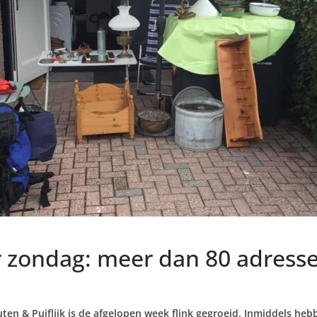
r zondag: meer dan 80 adres
uten & Puiflijk is de afgelopen week flink gegroeid. Inmiddels h