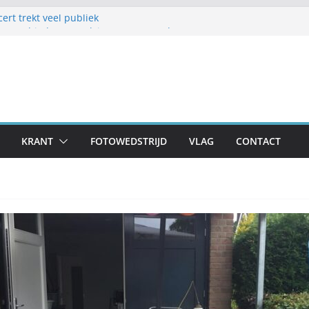
rt trekt veel publiek
amen1 biedt vermaak in zomermaand
jk Frans en Cily van de Pol
tellen op schoolplein ’t Geerke
r voor zondag: meer dan 80 adressen doen
KRANT
FOTOWEDSTRIJD
VLAG
CONTACT