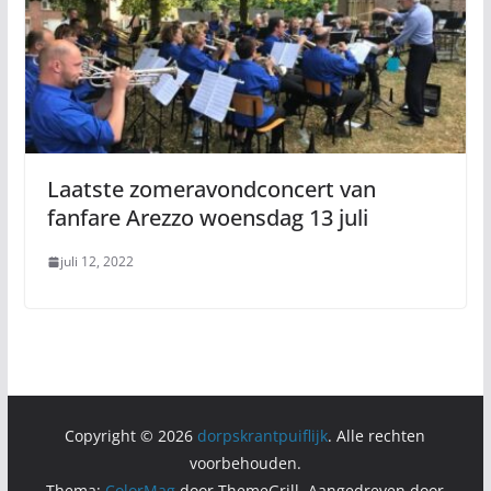
Laatste zomeravondconcert van
fanfare Arezzo woensdag 13 juli
juli 12, 2022
Copyright © 2026
dorpskrantpuiflijk
. Alle rechten
voorbehouden.
Thema:
ColorMag
door ThemeGrill. Aangedreven door