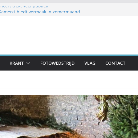
cert trekt veel publiek
 Samen1 biedt vermaak in zomermaand
lijk Frans en Cily van de Pol
estellen op schoolplein ’t Geerke
aar voor zondag: meer dan 80 adressen doen
KRANT
FOTOWEDSTRIJD
VLAG
CONTACT