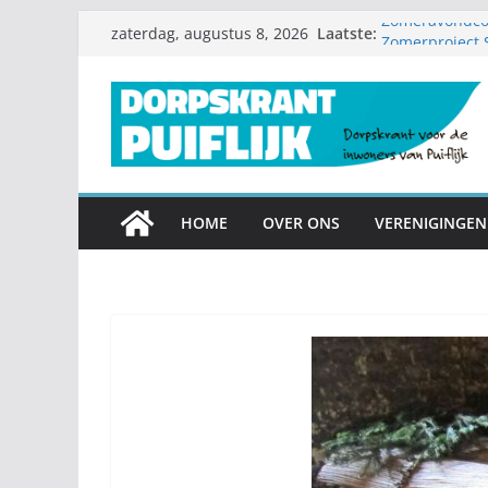
Ga
Laatste:
Zomeravondcon
zaterdag, augustus 8, 2026
naar
Zomerproject
Diamanten huwe
de
Nieuwe speelto
inhoud
Garagesale kl
mee
HOME
OVER ONS
VERENIGINGEN