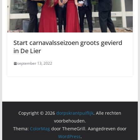
Start carnavalsseizoen groots gevierd
in De Lier
september 13, 2022
Copyright © 2026
dorpskrantpuiflijk
. Alle rechten
voorbehouden.
Thema:
ColorMag
door ThemeGrill. Aangedreven door
WordPress
.