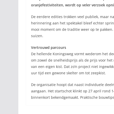
oranjefestiviteiten, wordt op veler verzoek op
De eerdere edities trokken veel publiek, maar n
herinnering aan het spektakel bleef echter sprin
mooi moment om de traditie weer op te pakken. 
suizen.
Vertrouwd parcours
De hellende Koningsweg vormt wederom het deco
om zowel de snelheidsprijs als de prijs voor h
van een eigen kist. Dat zo’n project niet ingewik
uur tijd een gewone skelter om tot zeepkist.
De organisatie hoopt dat naast individuele dee
aangaan. Het startschot klinkt op 27 april rond 
binnenkort bekendgemaakt. Praktische bouwtips, v