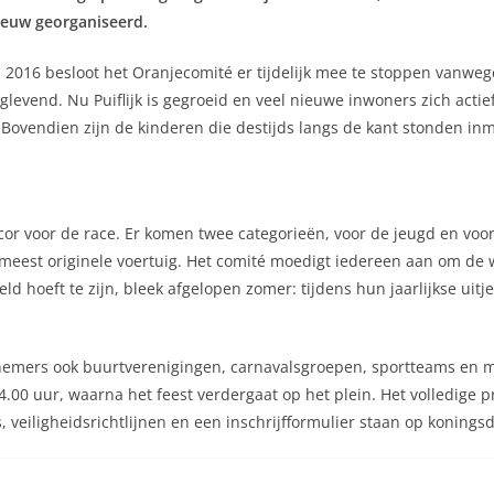
nieuw georganiseerd.
a 2016 besloot het Oranjecomité er tijdelijk mee te stoppen vanw
glevend. Nu Puiflijk is gegroeid en veel nieuwe inwoners zich acti
Bovendien zijn de kinderen die destijds langs de kant stonden in
r voor de race. Er komen twee categorieën, voor de jeugd en voo
et meest originele voertuig. Het comité moedigt iedereen aan om 
keld hoeft te zijn, bleek afgelopen zomer: tijdens hun jaarlijkse u
lnemers ook buurtverenigingen, carnavalsgroepen, sportteams en mu
14.00 uur, waarna het feest verdergaat op het plein. Het volledige
eiligheidsrichtlijnen en een inschrijfformulier staan op koningsda