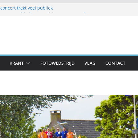
oncert trekt veel publiek
ct Samen1 biedt vermaak in zomermaand
welijk Frans en Cily van de Pol
toestellen op schoolplein ’t Geerke
klaar voor zondag: meer dan 80 adressen doen
KRANT
FOTOWEDSTRIJD
VLAG
CONTACT