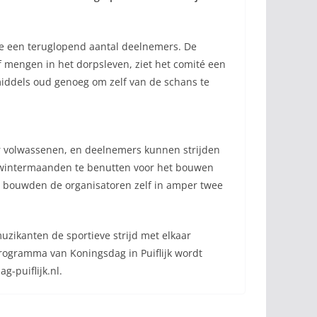
ege een teruglopend aantal deelnemers. De
ef mengen in het dorpsleven, ziet het comité een
middels oud genoeg om zelf van de schans te
r volwassenen, en deelnemers kunnen strijden
de wintermaanden te benutten voor het bouwen
itje bouwden de organisatoren zelf in amper twee
zikanten de sportieve strijd met elkaar
 programma van Koningsdag in Puiflijk wordt
g-puiflijk.nl.