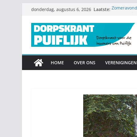
Ga
Laatste:
Zomeravondc
donderdag, augustus 6, 2026
naar
Zomerproje
Diamanten hu
de
Nieuwe speel
inhoud
Garagesale 
mee
HOME
OVER ONS
VERENIGINGEN