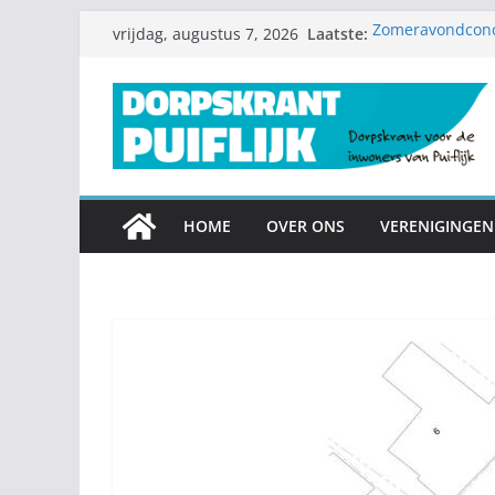
Ga
Laatste:
Zomeravondconce
vrijdag, augustus 7, 2026
naar
Zomerproject S
Diamanten huweli
de
Nieuwe speeltoes
inhoud
Garagesale klaa
mee
HOME
OVER ONS
VERENIGINGEN