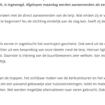
valt, is ingevoegd. Afgelopen maandag werden aanwonenden als ee
roken met de direct aanwonenden van de terp. Wat vinden zij er 
te beginnen? Nu de stichting eindelijk aan de slag kan, heeft zij
s eerste in vogelvlucht het voortraject geschetst. Ook werd uit d
ter uit een bespreking van onze ideeën rond de terp. Hiervan ligt
erkt. Daarvoor is inbreng van de buurtbewoners zeer welkom. Van 
lijk.
 van de trappen, het zichtbaar maken van de kerkcontouren en het
 om een passend gebouwtje voor nutsvoorzieningen, toilet en mater
itten. Wel werden mogelijke alternatieven naar voren gebracht. Oo