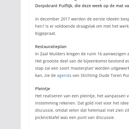
Dorpskrant Puiflijk, die deze week op de mat 
In december 2017 werden de eerste ideeën besp
hen? Is er voldoende draagvlak om met het werk 
bijgepraat.
Restauratieplan
In Zaal Mulders kregen de ruim 16 aanwezigen al
Het grootste deel van de bijeenkomst bestond ech
stap zal een soort ‘masterplan’ worden uitgew
kan, zie de
agenda
van Stichting Oude Toren Puif
Pleintje
Het realiseren van een pleintje, het aanpassen
instemming rekenen. Dat gold niet voor het idee
discussie, omdat velen dat helemaal niet zien z
picknicktafel was een punt van discussie.