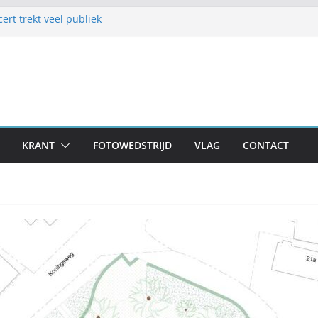
rt trekt veel publiek
amen1 biedt vermaak in zomermaand
jk Frans en Cily van de Pol
tellen op schoolplein ’t Geerke
r voor zondag: meer dan 80 adressen doen
KRANT
FOTOWEDSTRIJD
VLAG
CONTACT