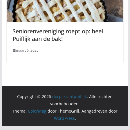
Seniorenvereniging roept op: heel
Puiflijk aan de bak!
maart 6, 2025
Copyright © 2026
dorpskrantpuiflijk
. Alle rechten
voorbehouden.
Thema:
ColorMag
door ThemeGrill. Aangedreven door
WordPress
.