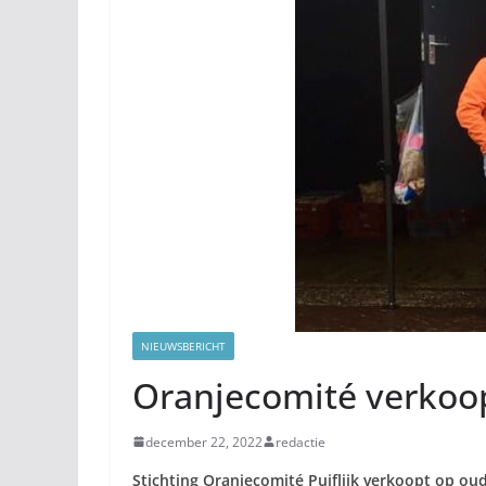
NIEUWSBERICHT
Oranjecomité verkoop
december 22, 2022
redactie
Stichting Oranjecomité Puiflijk verkoopt op o