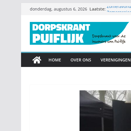
Ga
Laatste:
Zomeravondc
donderdag, augustus 6, 2026
naar
Zomerproje
Diamanten hu
de
Nieuwe speel
inhoud
Garagesale 
mee
HOME
OVER ONS
VERENIGINGEN