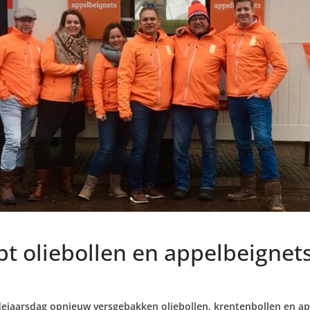
t oliebollen en appelbeignet
udejaarsdag opnieuw versgebakken oliebollen, krentenbollen en a