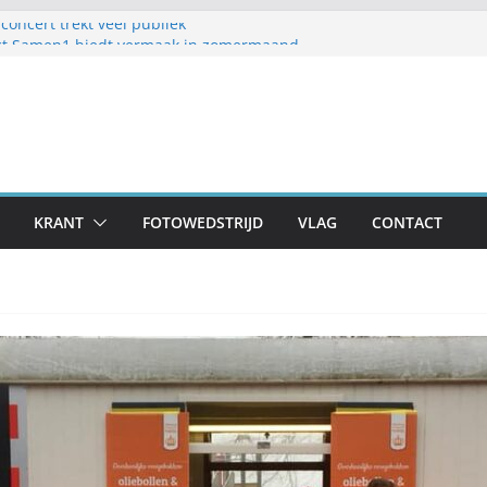
oncert trekt veel publiek
ct Samen1 biedt vermaak in zomermaand
welijk Frans en Cily van de Pol
toestellen op schoolplein ’t Geerke
klaar voor zondag: meer dan 80 adressen doen
KRANT
FOTOWEDSTRIJD
VLAG
CONTACT