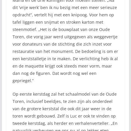
Maria en de drie koningen voor moeten stellen. „Na
dit ‘vrije werk’ ben ik nu bezig met een meer serieuze
opdracht”, vertelt hij met een knipoog. Voor hem op
tafel liggen een snijmat en stroken karton met
steenmotief. „Het is de bouwplaat van onze Oude
Toren, die vorig jaar werd uitgegeven als weggevertje
voor donateurs van de stichting die zich inzet voor
restauratie van het monument. De bedoeling is om er
een kerststalletje in te maken. De verlichting heb ik al
en de maquette krijgt ook steeds meer vorm, maar
dan nog de figuren. Dat wordt nog wel een
gepriegel.”
Op eerste kerstdag zal het schaalmodel van de Oude
Toren, inclusief beeldjes, te zien zijn als onderdeel
van de grotere kerststal die ook dit jaar weer in de
toren wordt gebouwd. Zelf is Luc er ook te vinden op
tweede kerstdag, als herder en verhalenverteller. „En
natuurlijk verheugen we ons nu al op lekker eten,