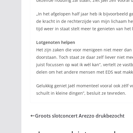
dezelfde houding zal staan, ziet Jaël zelf vooral
„In het afgelopen half jaar heb ik bijvoorbeeld 
de kracht in de rechterzijde van mijn lichaam h
tijd weer in staat stelt meer te genieten van h
Lotgenoten helpen
Het zijn zaken die voor menigeen niet meer dan e
doorstaan. Toch staat ze daar zelf liever niet mee
juist focussen op wat ik wél kan”, vertelt ze vas
delen om het andere mensen met EDS wat makkelij
Gelukkig geniet Jaël momenteel vooral ook zélf vo
schuilt in kleine dingen”, besluit ze tevreden.
Groots slotconcert Arezzo drukbezocht