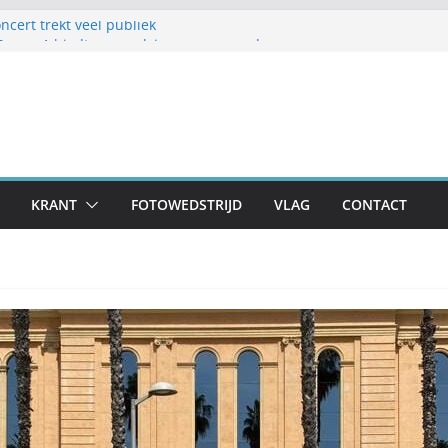
cert trekt veel publiek
 Samen1 biedt vermaak in zomermaand
lijk Frans en Cily van de Pol
estellen op schoolplein ’t Geerke
aar voor zondag: meer dan 80 adressen doen
KRANT
FOTOWEDSTRIJD
VLAG
CONTACT