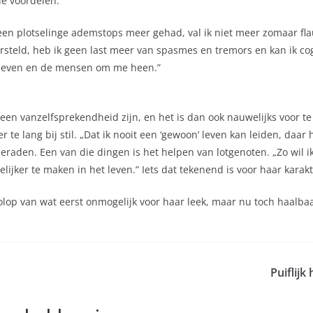
 de voordelen:
geen plotselinge ademstops meer gehad, val ik niet meer zomaar flau
ersteld, heb ik geen last meer van spasmes en tremors en kan ik co
et leven en de mensen om me heen.”
en vanzelfsprekendheid zijn, en het is dan ook nauwelijks voor te s
r te lang bij stil. „Dat ik nooit een ‘gewoon’ leven kan leiden, daar
tberaden. Een van die dingen is het helpen van lotgenoten. „Zo wil 
ker te maken in het leven.” Iets dat tekenend is voor haar karakt
lop van wat eerst onmogelijk voor haar leek, maar nu toch haalbaar 
Puiflijk