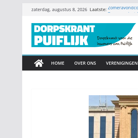
Ga
Laatste:
Zomeravondcon
zaterdag, augustus 8, 2026
naar
Zomerproject
Diamanten huwe
de
Nieuwe speelto
inhoud
Garagesale kl
mee
HOME
OVER ONS
VERENIGINGEN