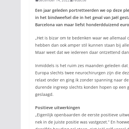
december 14, 2022
redactie
Een jaar geleden portretteerden we op deze plek 
in het bindweefsel die in het geval van Jaël ge
Barcelona van maar liefst honderdduizend euro 
„Het is bizar om te bedenken waar we allemaal d
hebben dan ook amper stil kunnen staan bij alle b
Maar weet dat we iedereen daar ontzettend dankb
Inmiddels is het ruim zes maanden geleden dat J
Europa slechts twee neurochirurgen zijn die dez
relaxt onder en ging ik zonder spanning naar de
durende ingreep slechts konden hopen op een go
geslaagd.
Positieve uitwerkingen
„Eigenlijk openbaarden de eerste positieve uitwer
nek in de juiste positie was vastgezet.” En hoew