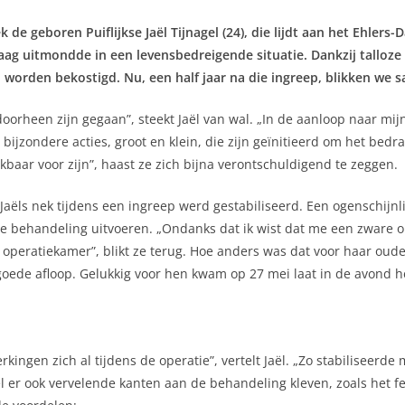
de geboren Puiflijkse Jaël Tijnagel (24), die lijdt aan het Ehler
staag uitmondde in een levensbedreigende situatie. Dankzij talloze
worden bekostigd. Nu, een half jaar na die ingreep, blikken we 
oorheen zijn gegaan”, steekt Jaël van wal. „In de aanloop naar mij
ijzondere acties, groot en klein, die zijn geïnitieerd om het bedra
aar voor zijn”, haast ze zich bijna verontschuldigend te zeggen.
aëls nek tijdens een ingreep werd gestabiliseerd. Een ogenschijnli
e behandeling uitvoeren. „Ondanks dat ik wist dat me een zware op
 operatiekamer”, blikt ze terug. Hoe anders was dat voor haar oud
ede afloop. Gelukkig voor hen kwam op 27 mei laat in de avond he
kingen zich al tijdens de operatie”, vertelt Jaël. „Zo stabiliseerd
el er ook vervelende kanten aan de behandeling kleven, zoals het fe